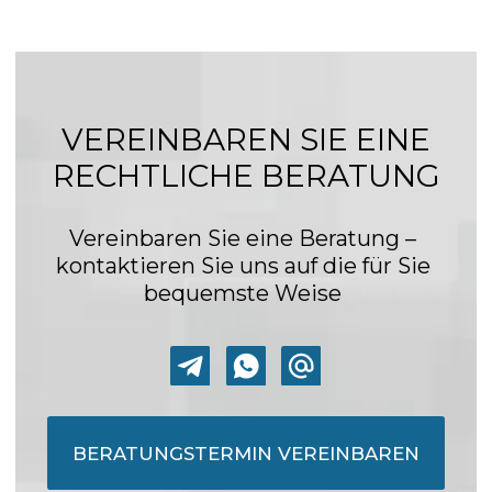
Vertretung in zwei
Gerichtsbarkeiten erfordern
Mit Niederlassungen in Russland und der
Türkei gewährleisten wir eine
reibungslose Koordination und effiziente
Lösung – ohne Zwischenhändler,
Sprachbarrieren oder widersprüchliche
Standards.
MEHR LESEN
Juristische Nachrichten
Türkische Staatsbürgerschaft 2026:
Wege, Voraussetzungen und Vorteile
für deutsche und EU-Bürger
2026-02-22
Liquidation türkischer Unternehmen
als potenzielles Instrument zur
Umgehung von Haftung: Risiken und
Schutzmechanismen für Gläubiger
2025-12-26