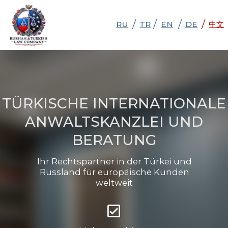
/
/
/
/
RU
RU
TR
TR
EN
EN
DE
DE
中文
中文
TÜRKISCHE INTERNATIONALE
ANWALTSKANZLEI UND
BERATUNG
Ihr Rechtspartner in der Türkei und
Russland für europäische Kunden
weltweit
Mehrsprachiges
Team (EN–TR–RU)
Unterstützung für
Unternehmen und
Privatpersonen