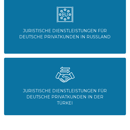
UNTERNEHMEN UND
PRIVATPERSONEN
Wir unterstützen europäische Kunden bei
der Lösung komplexer rechtlicher
Angelegenheiten in den Bereichen
grenzüberschreitende Geschäfte,
Vermögensschutz,
Unternehmensstrukturierung und
Handelsstreitigkeiten in der Türkei und
Russland.
Markteintritt Türkei für deutsche
Unternehmen
Umfassende Unterstützung beim Markteintritt in die Türkei
Exequatur in der Türkei
Professionelle Unterstützung bei der Exequatur in der Türkei
Vertretung vor allgemeinen
Gerichten Türkei
Professionelle Vertretung deutscher Unternehmen vor
türkischen Gerichten der allgemeinen Gerichtsbarkeit
Markteintritt Russland für deutsche
Unternehmen
Umfassende Unterstützung beim Markteintritt in Russland
Vertretung vor Handelsgerichten und