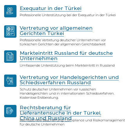
Wer wir sind
Die
"Turkish International Law &
Consulting Firm"
ist eine internationale Anwaltskanzlei, die
europäische Unternehmen und
Privatpersonen bei Rechtsfragen in der
Türkei, Russland und den GUS-EU-
Ländern unterstützt.
Wir bieten umfassende Rechtsberatung
für:
Europäische Unternehmen, die in
Russland und der Türkei
expandieren oder dort tätig sind
Privatmandanten, die
grenzüberschreitende Familien-,
Immobilien- oder Investitionsfragen
regeln
Multinationale Projekte, die eine